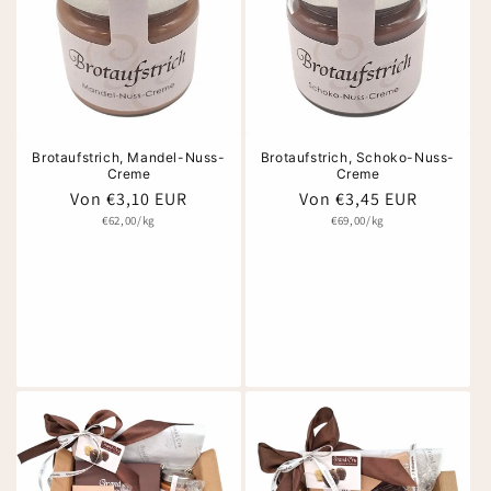
Brotaufstrich, Mandel-Nuss-
Brotaufstrich, Schoko-Nuss-
Creme
Creme
Normaler
Von €3,10 EUR
Normaler
Von €3,45 EUR
Preis
Grundpreis
Preis
Grundpreis
€62,00/kg
€69,00/kg