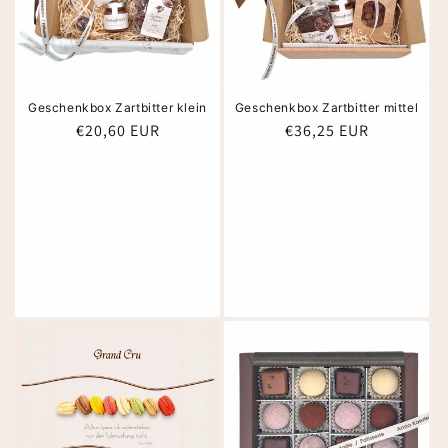
Geschenkbox Zartbitter klein
Geschenkbox Zartbitter mittel
Normaler
€20,60 EUR
Normaler
€36,25 EUR
Preis
Preis