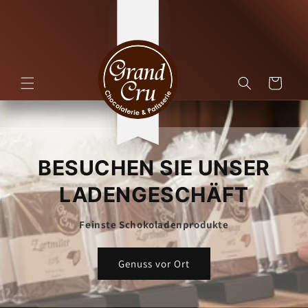
Direkt
zum
Inhalt
Warenkorb
BESUCHEN SIE UNSER
LADENGESCHÄFT
Feinste Schokoladenprodukte
Genuss vor Ort