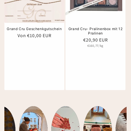
Grand Cru Geschenkgutschein
Grand Cru- Pralinenbox mit 12
Pralinen
Normaler
Von €10,00 EUR
Normaler
€20,90 EUR
Preis
Preis
Grundpreis
€160,77/kg